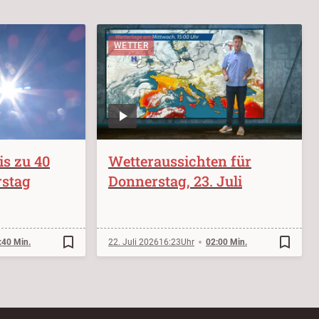
WETTER
s zu 40
Wetteraussichten für
stag
Donnerstag, 23. Juli
bookmark_border
bookmark_border
:40 Min.
22. Juli 2026
16:23
02:00 Min.