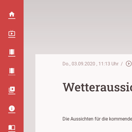
play_circle_outlin
Do., 03.09.2020
, 11:13 Uhr
/
Wetteraussic
Die Aussichten für die kommende