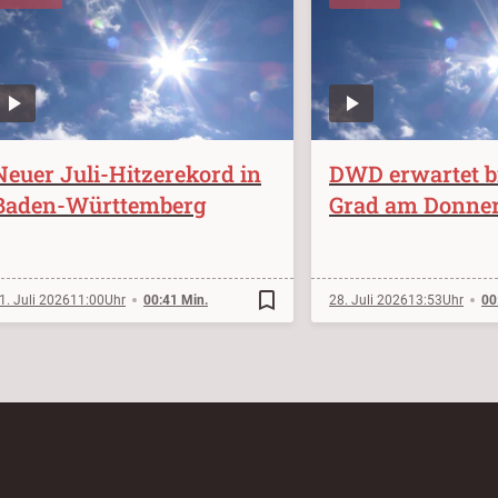
Neuer Juli-Hitzerekord in
DWD erwartet bi
Baden-Württemberg
Grad am Donner
bookmark_border
1. Juli 2026
11:00
00:41 Min.
28. Juli 2026
13:53
00