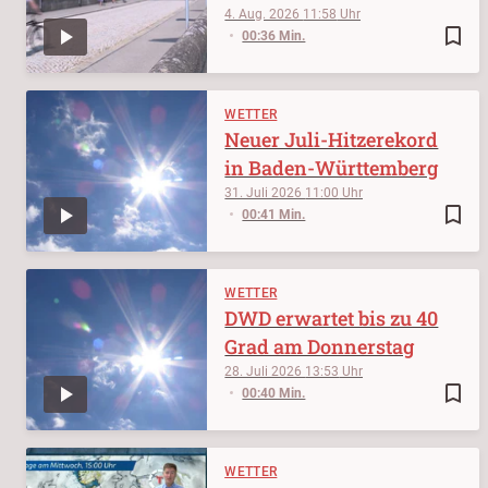
4. Aug. 2026
11:58
bookmark_border
00:36 Min.
WETTER
Neuer Juli-Hitzerekord
in Baden-Württemberg
31. Juli 2026
11:00
bookmark_border
00:41 Min.
WETTER
DWD erwartet bis zu 40
Grad am Donnerstag
28. Juli 2026
13:53
bookmark_border
00:40 Min.
WETTER