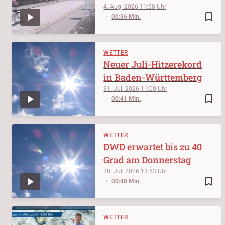
4. Aug. 2026
11:58
bookmark_border
00:36 Min.
WETTER
Neuer Juli-Hitzerekord
in Baden-Württemberg
31. Juli 2026
11:00
bookmark_border
00:41 Min.
WETTER
DWD erwartet bis zu 40
Grad am Donnerstag
28. Juli 2026
13:53
bookmark_border
00:40 Min.
WETTER