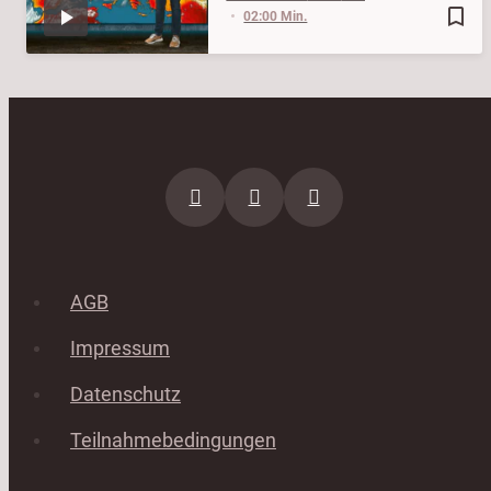
bookmark_border
02:00 Min.
AGB
Impressum
Datenschutz
Teilnahmebedingungen