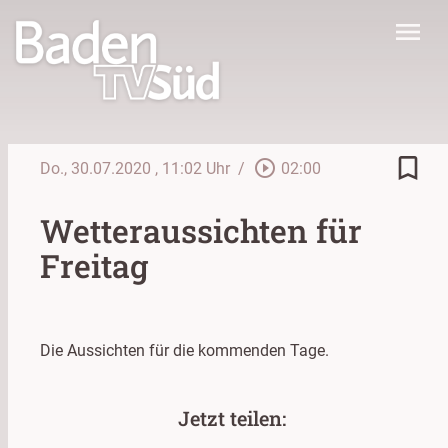
menu
bookmark_border
play_circle_outline
Do., 30.07.2020
, 11:02 Uhr
/
02:00
Wetteraussichten für
Freitag
Die Aussichten für die kommenden Tage.