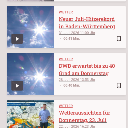
WETTER
Neuer Juli-Hitzerekord
in Baden-Württemberg
31. Juli 2026
11:00
bookmark_border
00:41 Min.
WETTER
DWD erwartet bis zu 40
Grad am Donnerstag
28. Juli 2026
13:53
bookmark_border
00:40 Min.
WETTER
Wetteraussichten für
Donnerstag, 23. Juli
22. Juli 2026
16:23