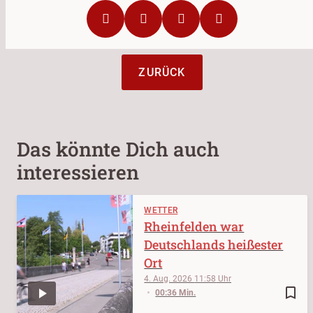
ZURÜCK
Das könnte Dich auch
interessieren
WETTER
Rheinfelden war
Deutschlands heißester
Ort
4. Aug. 2026
11:58
bookmark_border
00:36 Min.