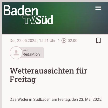
menu
bookmark_border
play_circle_outline
Do., 22.05.2025
, 15:51 Uhr
/
02:00
person
VON
Redaktion
Wetteraussichten für
Freitag
Das Wetter in Südbaden am Freitag, den 23. Mai 2025.