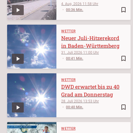
4. Aug. 2026
11:58
bookmark_border
00:36 Min.
WETTER
Neuer Juli-Hitzerekord
in Baden-Württemberg
31. Juli 2026
11:00
bookmark_border
00:41 Min.
WETTER
DWD erwartet bis zu 40
Grad am Donnerstag
28. Juli 2026
13:53
bookmark_border
00:40 Min.
WETTER