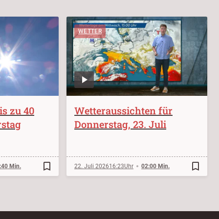
WETTER
s zu 40
Wetteraussichten für
stag
Donnerstag, 23. Juli
bookmark_border
bookmark_border
:40 Min.
22. Juli 2026
16:23
02:00 Min.