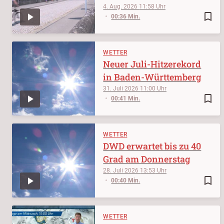
4. Aug. 2026
11:58
bookmark_border
00:36 Min.
WETTER
Neuer Juli-Hitzerekord
in Baden-Württemberg
31. Juli 2026
11:00
bookmark_border
00:41 Min.
WETTER
DWD erwartet bis zu 40
Grad am Donnerstag
28. Juli 2026
13:53
bookmark_border
00:40 Min.
WETTER