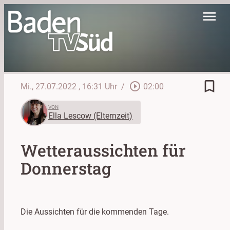
menu
bookmark_border
play_circle_outline
Mi., 27.07.2022
, 16:31 Uhr
/
02:00
VON
Ella Lescow (Elternzeit)
Wetteraussichten für
Donnerstag
Die Aussichten für die kommenden Tage.