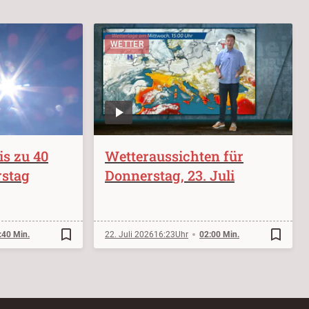
WETTER
s zu 40
Wetteraussichten für
stag
Donnerstag, 23. Juli
bookmark_border
bookmark_border
:40 Min.
22. Juli 2026
16:23
02:00 Min.