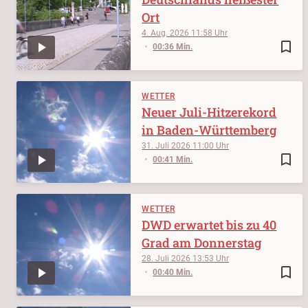
Ort
4. Aug. 2026
11:58
bookmark_border
00:36 Min.
WETTER
Neuer Juli-Hitzerekord
in Baden-Württemberg
31. Juli 2026
11:00
bookmark_border
00:41 Min.
WETTER
DWD erwartet bis zu 40
Grad am Donnerstag
28. Juli 2026
13:53
bookmark_border
00:40 Min.