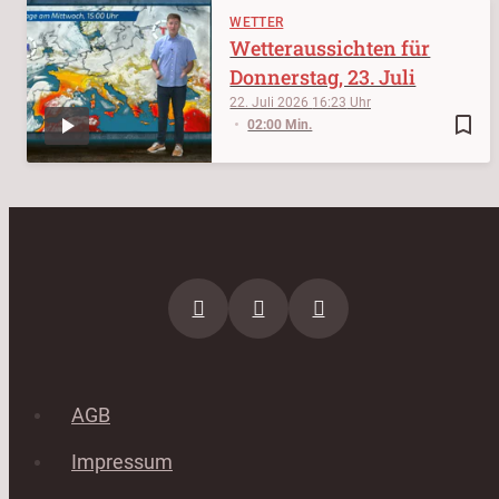
WETTER
Wetteraussichten für
Donnerstag, 23. Juli
22. Juli 2026
16:23
bookmark_border
02:00 Min.
AGB
Impressum