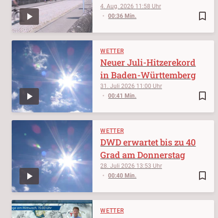
4. Aug. 2026
11:58
bookmark_border
00:36 Min.
WETTER
Neuer Juli-Hitzerekord
in Baden-Württemberg
31. Juli 2026
11:00
bookmark_border
00:41 Min.
WETTER
DWD erwartet bis zu 40
Grad am Donnerstag
28. Juli 2026
13:53
bookmark_border
00:40 Min.
WETTER