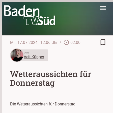
menu
bookmark_border
play_circle_outline
Mi., 17.07.2024
, 12:06 Uhr
/
02:00
VON
Veit Küpper
Wetteraussichten für
Donnerstag
Die Wetteraussichten für Donnerstag