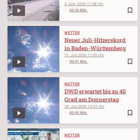
4. Aug. 2026
11:58
bookmark_border
00:36 Min.
WETTER
Neuer Juli-Hitzerekord
in Baden-Württemberg
31. Juli 2026
11:00
bookmark_border
00:41 Min.
WETTER
DWD erwartet bis zu 40
Grad am Donnerstag
28. Juli 2026
13:53
bookmark_border
00:40 Min.
WETTER