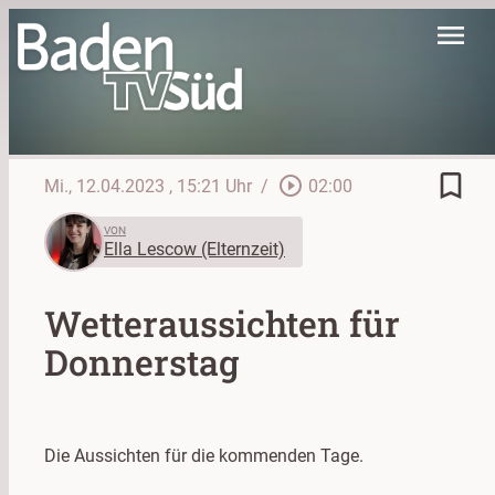
menu
bookmark_border
play_circle_outline
Mi., 12.04.2023
, 15:21 Uhr
/
02:00
VON
Ella Lescow (Elternzeit)
Wetteraussichten für
Donnerstag
Die Aussichten für die kommenden Tage.