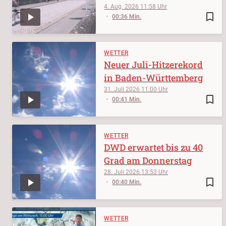
4. Aug. 2026
11:58
bookmark_border
00:36 Min.
WETTER
Neuer Juli-Hitzerekord
in Baden-Württemberg
31. Juli 2026
11:00
bookmark_border
00:41 Min.
WETTER
DWD erwartet bis zu 40
Grad am Donnerstag
28. Juli 2026
13:53
bookmark_border
00:40 Min.
WETTER