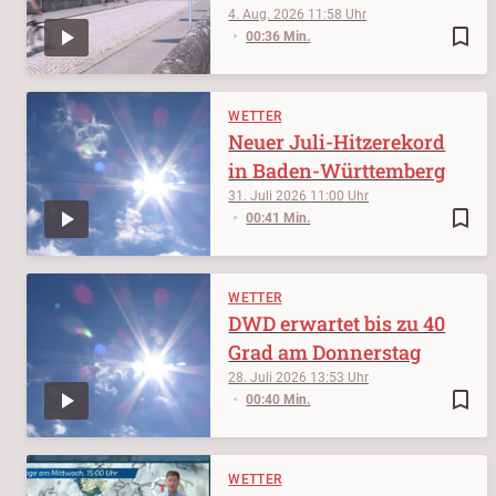
4. Aug. 2026
11:58
bookmark_border
00:36 Min.
WETTER
Neuer Juli-Hitzerekord
in Baden-Württemberg
31. Juli 2026
11:00
bookmark_border
00:41 Min.
WETTER
DWD erwartet bis zu 40
Grad am Donnerstag
28. Juli 2026
13:53
bookmark_border
00:40 Min.
WETTER