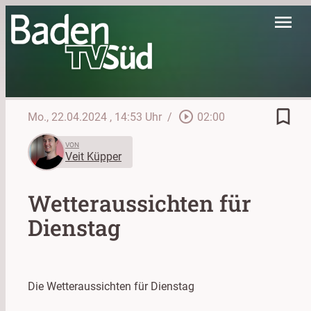
menu
bookmark_border
play_circle_outline
Mo., 22.04.2024
, 14:53 Uhr
/
02:00
VON
Veit Küpper
Wetteraussichten für
Dienstag
Die Wetteraussichten für Dienstag