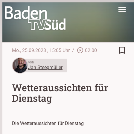
menu
bookmark_border
play_circle_outline
Mo., 25.09.2023
, 15:05 Uhr
/
02:00
VON
Jan Steegmüller
Wetteraussichten für
Dienstag
Die Wetteraussichten für Dienstag