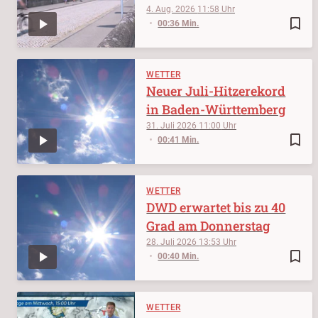
4. Aug. 2026
11:58
bookmark_border
00:36 Min.
WETTER
Neuer Juli-Hitzerekord
in Baden-Württemberg
31. Juli 2026
11:00
bookmark_border
00:41 Min.
WETTER
DWD erwartet bis zu 40
Grad am Donnerstag
28. Juli 2026
13:53
bookmark_border
00:40 Min.
WETTER