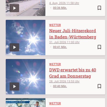
4. Aug. 2026
11:58
bookmark_border
00:36 Min.
WETTER
Neuer Juli-Hitzerekord
in Baden-Württemberg
31. Juli 2026
11:00
bookmark_border
00:41 Min.
WETTER
DWD erwartet bis zu 40
Grad am Donnerstag
28. Juli 2026
13:53
bookmark_border
00:40 Min.
WETTER