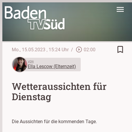
menu
bookmark_border
play_circle_outline
Mo., 15.05.2023
, 15:24 Uhr
/
02:00
VON
Ella Lescow (Elternzeit)
Wetteraussichten für
Dienstag
Die Aussichten für die kommenden Tage.