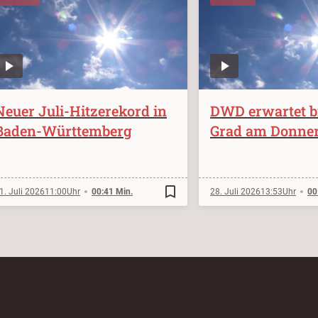
Neuer Juli-Hitzerekord in
DWD erwartet bi
Baden-Württemberg
Grad am Donner
bookmark_border
1. Juli 2026
11:00
00:41 Min.
28. Juli 2026
13:53
00