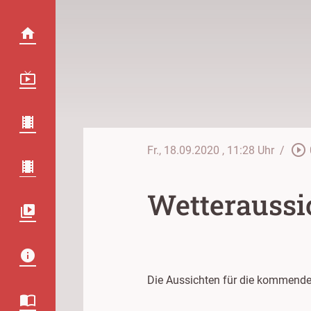
play_circle_outline
Fr., 18.09.2020
, 11:28 Uhr
/
Wetteraussi
Die Aussichten für die kommende