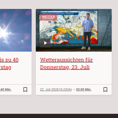
WETTER
s zu 40
Wetteraussichten für
stag
Donnerstag, 23. Juli
bookmark_border
bookmark_border
:40 Min.
22. Juli 2026
16:23
02:00 Min.