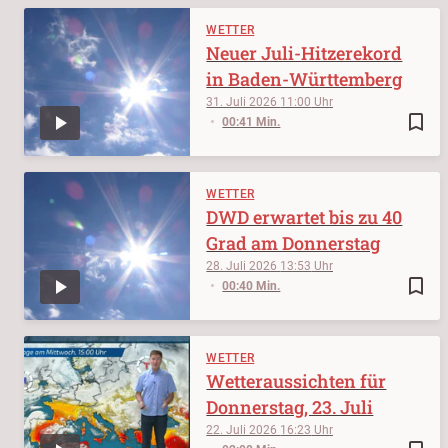
WETTER
Neuer Juli-Hitzerekord
in Baden-Württemberg
31. Juli 2026
11:00
bookmark_border
00:41 Min.
WETTER
DWD erwartet bis zu 40
Grad am Donnerstag
28. Juli 2026
13:53
bookmark_border
00:40 Min.
WETTER
Wetteraussichten für
Donnerstag, 23. Juli
22. Juli 2026
16:23