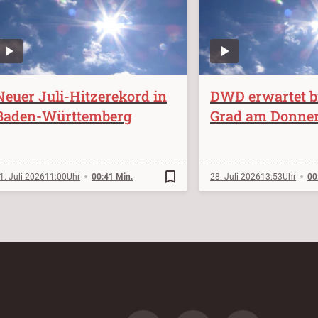
Neuer Juli-Hitzerekord in
DWD erwartet bi
Baden-Württemberg
Grad am Donner
bookmark_border
1. Juli 2026
11:00
00:41 Min.
28. Juli 2026
13:53
00