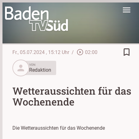
menu
bookmark_border
play_circle_outline
Fr., 05.07.2024
, 15:12 Uhr
/
02:00
person
VON
Redaktion
Wetteraussichten für das
Wochenende
Die Wetteraussichten für das Wochenende