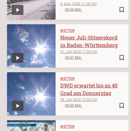
4. Aug. 2026
11:58
bookmark_border
00:36 Min.
WETTER
Neuer Juli-Hitzerekord
in Baden-Württemberg
31. Juli 2026
11:00
bookmark_border
00:41 Min.
WETTER
DWD erwartet bis zu 40
Grad am Donnerstag
28. Juli 2026
13:53
bookmark_border
00:40 Min.
WETTER