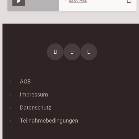
bookmark_border
02:00 Min.
AGB
Impressum
Datenschutz
Teilnahmebedingungen