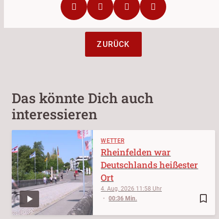
ZURÜCK
Das könnte Dich auch
interessieren
WETTER
Rheinfelden war
Deutschlands heißester
Ort
4. Aug. 2026
11:58
bookmark_border
00:36 Min.