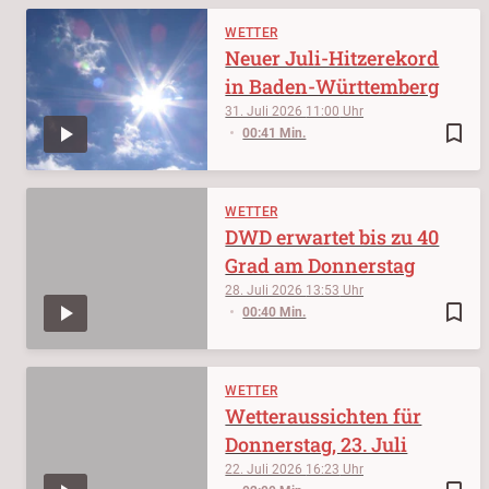
WETTER
Neuer Juli-Hitzerekord
in Baden-Württemberg
31. Juli 2026
11:00
bookmark_border
00:41 Min.
WETTER
DWD erwartet bis zu 40
Grad am Donnerstag
28. Juli 2026
13:53
bookmark_border
00:40 Min.
WETTER
Wetteraussichten für
Donnerstag, 23. Juli
22. Juli 2026
16:23