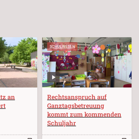
SCHULWESEN
tz an
Rechtsanspruch auf
rt
Ganztagsbetreuung
kommt zum kommenden
Schuljahr