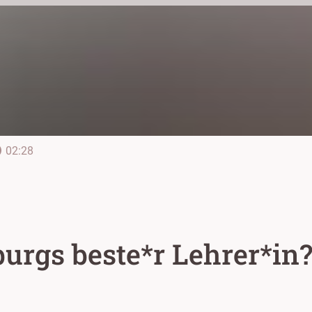
line
02:28
burgs beste*r Lehrer*in