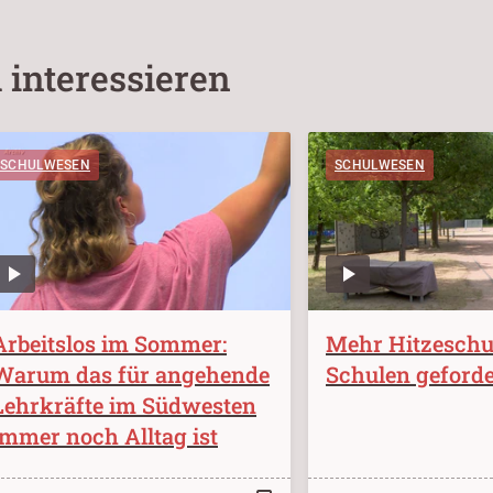
 interessieren
SCHULWESEN
SCHULWESEN
Arbeitslos im Sommer:
Mehr Hitzeschu
Warum das für angehende
Schulen geforde
Lehrkräfte im Südwesten
immer noch Alltag ist