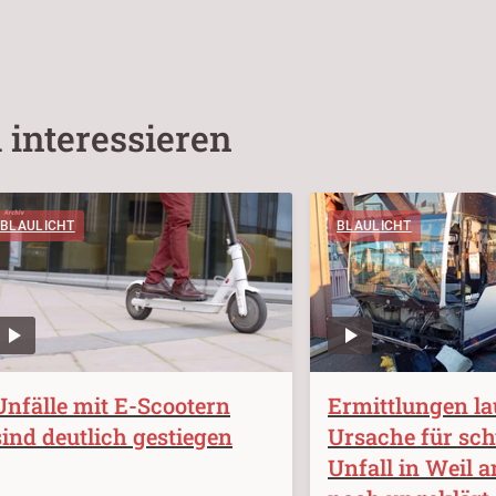
 interessieren
BLAULICHT
BLAULICHT
Unfälle mit E-Scootern
Ermittlungen la
sind deutlich gestiegen
Ursache für sc
Unfall in Weil 