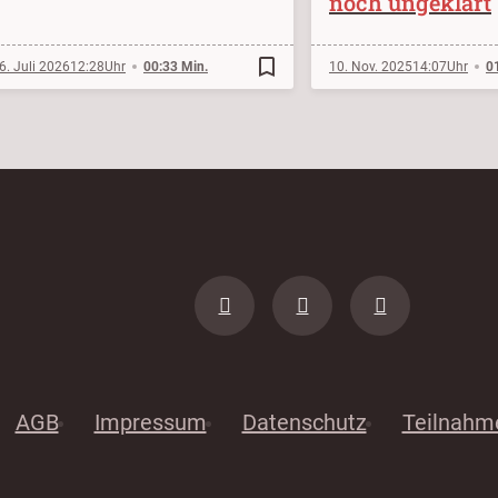
noch ungeklärt
bookmark_border
6. Juli 2026
12:28
00:33 Min.
10. Nov. 2025
14:07
0
AGB
Impressum
Datenschutz
Teilnahm