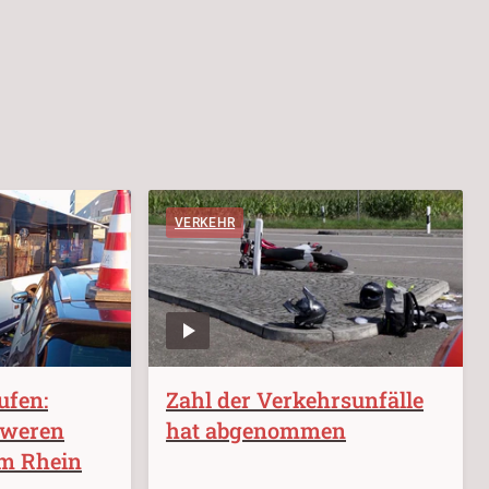
VERKEHR
ufen:
Zahl der Verkehrsunfälle
hweren
hat abgenommen
am Rhein