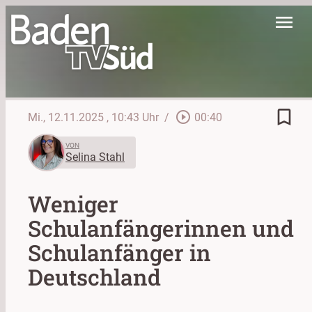
menu
bookmark_border
play_circle_outline
Mi., 12.11.2025
, 10:43 Uhr
/
00:40
VON
Selina Stahl
Weniger
Schulanfängerinnen und
Schulanfänger in
Deutschland