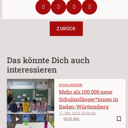
ZURÜCK
Das könnte Dich auch
interessieren
SCHULWESEN
Mehr als 100.000 neue
Schulanfänger*innen in
Baden-Württemberg
17. Sep. 2025
14:59
bookmark_border
00:32 Min.