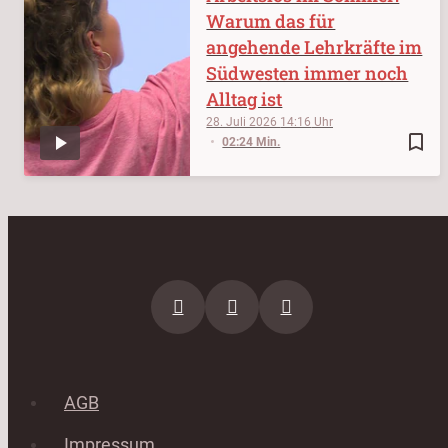
Warum das für
angehende Lehrkräfte im
Südwesten immer noch
Alltag ist
28. Juli 2026
14:16
bookmark_border
02:24 Min.
AGB
Impressum