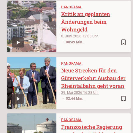
PANORAMA
Kritik an geplanten
Änderungen beim
Wohngeld
8. Juni 2026
12:05
bookmark_border
00:49 Min.
PANORAMA
Neue Strecken für den
Güterverkehr: Ausbau der
Rheintalbahn geht voran
29. Mai 2026
16:28
bookmark_border
02:44 Min.
PANORAMA
Französische Regierung