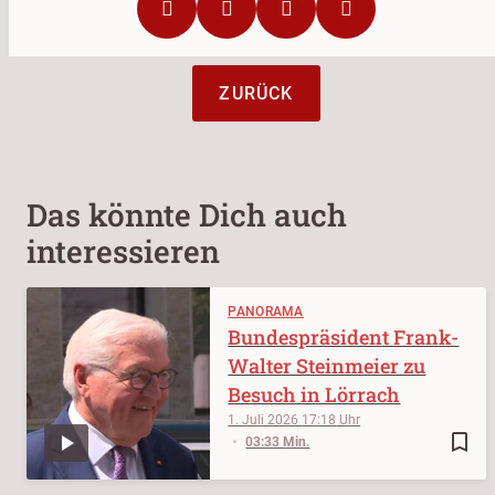
ZURÜCK
Das könnte Dich auch
interessieren
PANORAMA
Bundespräsident Frank-
Walter Steinmeier zu
Besuch in Lörrach
1. Juli 2026
17:18
bookmark_border
03:33 Min.