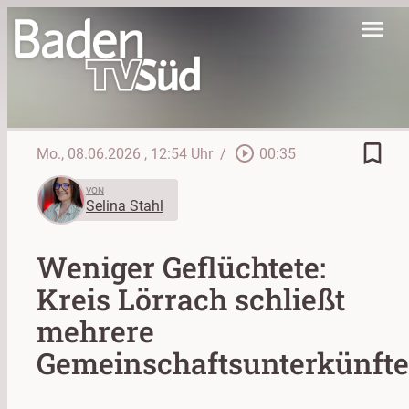
menu
bookmark_border
play_circle_outline
Mo., 08.06.2026
, 12:54 Uhr
/
00:35
VON
Selina Stahl
Weniger Geflüchtete:
Kreis Lörrach schließt
mehrere
Gemeinschaftsunterkünfte