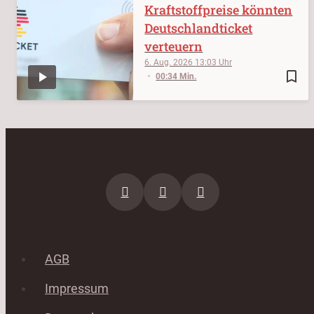
Kraftstoffpreise könnten
Deutschlandticket
verteuern
6. Aug. 2026
13:03
bookmark_border
00:34 Min.
AGB
Impressum