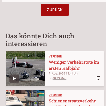
ZURÜCK
Das könnte Dich auch
interessieren
VERKEHR
Weniger Verkehrstote im
ersten Halbjahr
7. Aug. 2026
14:41
bookmark_border
00:39 Min.
VERKEHR
Schienenersatzverkehr