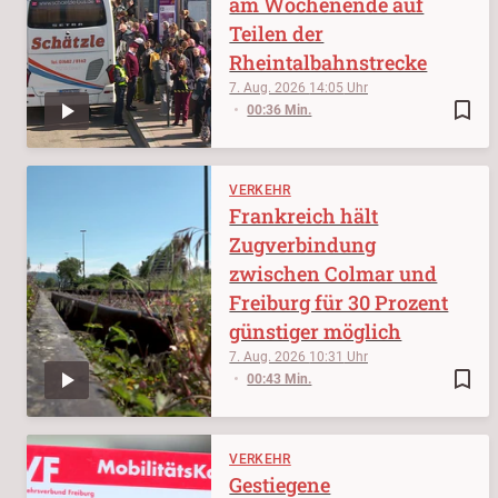
am Wochenende auf
Teilen der
Rheintalbahnstrecke
7. Aug. 2026
14:05
bookmark_border
00:36 Min.
VERKEHR
Frankreich hält
Zugverbindung
zwischen Colmar und
Freiburg für 30 Prozent
günstiger möglich
7. Aug. 2026
10:31
bookmark_border
00:43 Min.
VERKEHR
Gestiegene