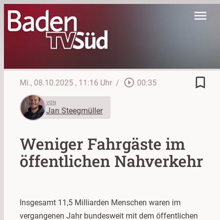
menu
bookmark_border
play_circle_outline
Mi., 08.10.2025
, 11:16 Uhr
/
00:35
VON
Jan Steegmüller
Weniger Fahrgäste im
öffentlichen Nahverkehr
Insgesamt 11,5 Milliarden Menschen waren im
vergangenen Jahr bundesweit mit dem öffentlichen