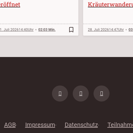
eröffnet
Kräuterwander
bookmark_border
1. Juli 2026
14:40
02:03 Min.
28. Juli 2026
14:47
03
AGB
Impressum
Datenschutz
Teilnahm