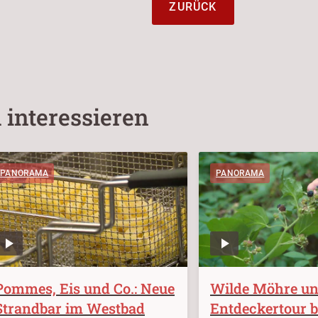
ZURÜCK
 interessieren
PANORAMA
PANORAMA
Pommes, Eis und Co.: Neue
Wilde Möhre un
Strandbar im Westbad
Entdeckertour b