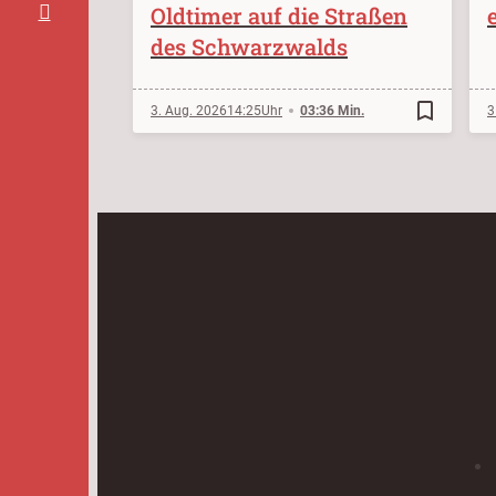
Oldtimer auf die Straßen
des Schwarzwalds
bookmark_border
3. Aug. 2026
14:25
03:36 Min.
3