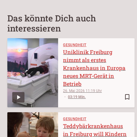
Das könnte Dich auch
interessieren
GESUNDHEIT
Uniklinik Freiburg
nimmt als erstes
Krankenhaus in Europa
neues MRT-Gerät in
Betrieb
26. Mai 2026
11:19
bookmark_border
03:19 Min.
GESUNDHEIT
Teddybärkrankenhaus
in Freiburg will Kindern