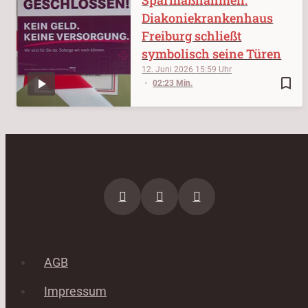
Diakoniekrankenhaus
Freiburg schließt
symbolisch seine Türen
12. Juni 2026
15:59
bookmark_border
02:23 Min.
AGB
Impressum