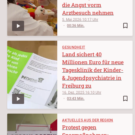
die Angst vorm
Arztbesuch nehmen
5. Mai 2026
10:17
bookmark_border
00:36 Min.
GESUNDHEIT
Land sichert 40
Millionen Euro für neue
Tagesklinik der Kinder-
& Jugendpsychiatrie in
Freiburg zu
16. Dez. 2025
16:10
bookmark_border
03:43 Min.
AKTUELLES AUS DER REGION
Protest gegen
Sparmaßnahmen: