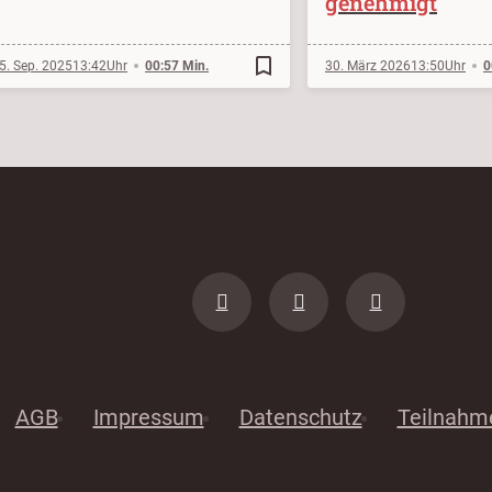
genehmigt
bookmark_border
5. Sep. 2025
13:42
00:57 Min.
30. März 2026
13:50
0
AGB
Impressum
Datenschutz
Teilnahm