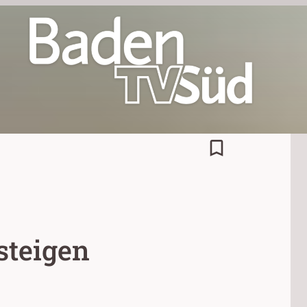
bookmark_border
steigen