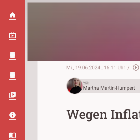
play_circle_outline
Mi., 19.06.2024
, 16:11 Uhr
/
VON
Martha Martin-Humpert
Wegen Infla