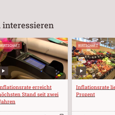
 interessieren
WIRTSCHAFT
WIRTSCHAFT
Inflationsrate erreicht
Inflationsrate li
höchsten Stand seit zwei
Prozent
Jahren