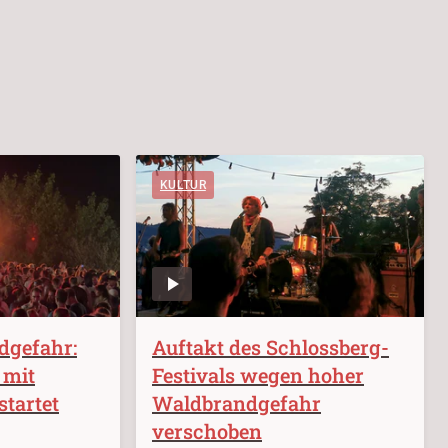
KULTUR
dgefahr:
Auftakt des Schlossberg-
 mit
Festivals wegen hoher
tartet
Waldbrandgefahr
verschoben