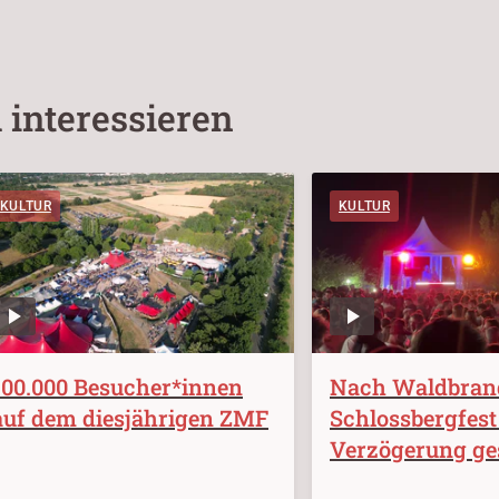
 interessieren
KULTUR
KULTUR
100.000 Besucher*innen
Nach Waldbran
auf dem diesjährigen ZMF
Schlossbergfest
Verzögerung ges