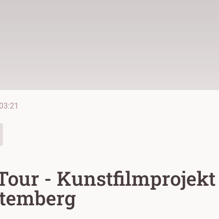
03:21
our - Kunstfilmprojekt
temberg