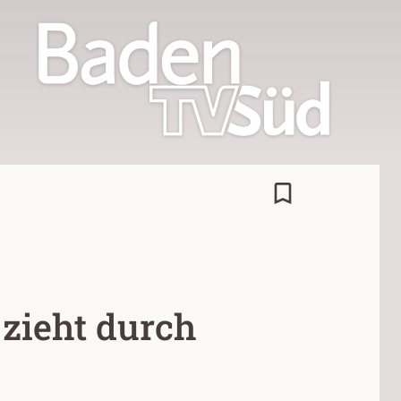
bookmark_border
 zieht durch