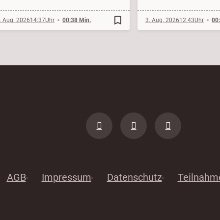
bookmark_border
. Aug. 2026
14:37
00:38 Min.
3. Aug. 2026
12:43
00
AGB
Impressum
Datenschutz
Teilnahm