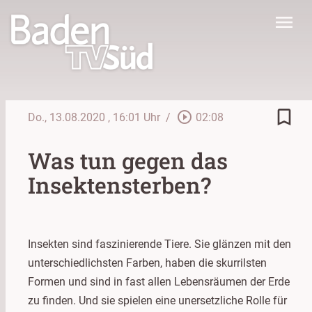
menu
bookmark_border
play_circle_outline
Do., 13.08.2020
, 16:01 Uhr
/
02:08
Was tun gegen das
Insektensterben?
Insekten sind faszinierende Tiere. Sie glänzen mit den
unterschiedlichsten Farben, haben die skurrilsten
Formen und sind in fast allen Lebensräumen der Erde
zu finden. Und sie spielen eine unersetzliche Rolle für