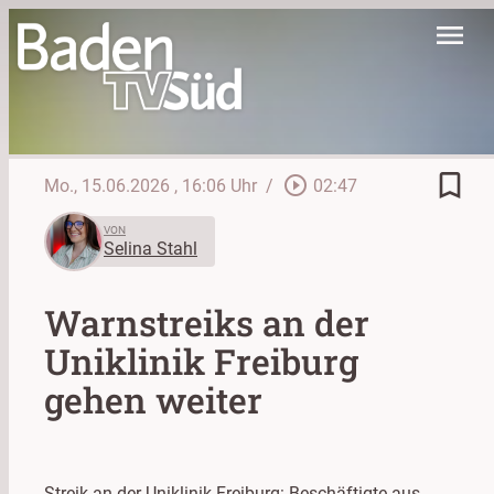
menu
bookmark_border
play_circle_outline
Mo., 15.06.2026
, 16:06 Uhr
/
02:47
VON
Selina Stahl
Warnstreiks an der
Uniklinik Freiburg
gehen weiter
Streik an der Uniklinik Freiburg: Beschäftigte aus