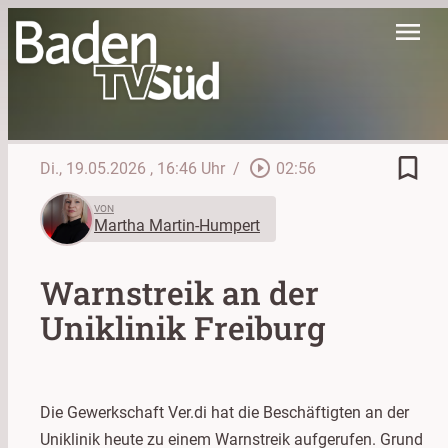
menu
bookmark_border
play_circle_outline
Di., 19.05.2026
, 16:46 Uhr
/
02:56
VON
Martha Martin-Humpert
Warnstreik an der
Uniklinik Freiburg
Die Gewerkschaft Ver.di hat die Beschäftigten an der
Uniklinik heute zu einem Warnstreik aufgerufen. Grund