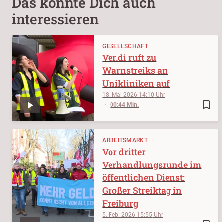
Das könnte Dich auch
interessieren
GESELLSCHAFT
Ver.di ruft zu
Warnstreiks an
Unikliniken auf
18. Mai 2026
14:10
bookmark_border
00:44 Min.
ARBEITSMARKT
Vor dritter
Verhandlungsrunde im
öffentlichen Dienst:
Großer Streiktag in
Freiburg
5. Feb. 2026
15:55