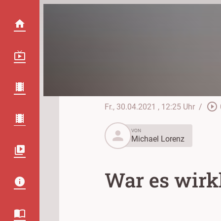
play_circle_outline
Fr., 30.04.2021
, 12:25 Uhr
/
person
VON
Michael Lorenz
War es wirk