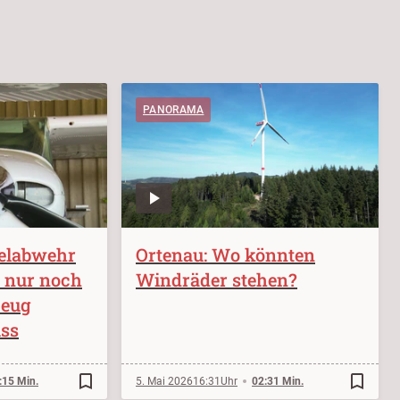
PANORAMA
elabwehr
Ortenau: Wo könnten
g nur noch
Windräder stehen?
zeug
ss
bookmark_border
bookmark_border
:15 Min.
5. Mai 2026
16:31
02:31 Min.