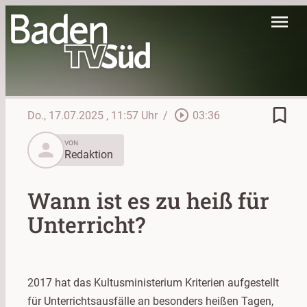
menu
bookmark_border
play_circle_outline
Do., 17.07.2025
, 11:57 Uhr
/
03:36
person
VON
Redaktion
Wann ist es zu heiß für
Unterricht?
2017 hat das Kultusministerium Kriterien aufgestellt
für Unterrichtsausfälle an besonders heißen Tagen,