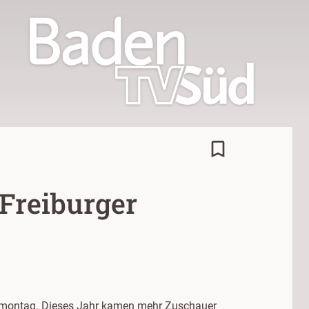
bookmark_border
Freiburger
senmontag. Dieses Jahr kamen mehr Zuschauer