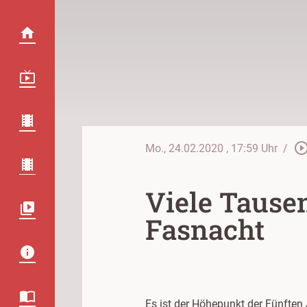
play_circle_out
Mo., 24.02.2020
, 17:59 Uhr
/
Viele Tause
Fasnacht
Es ist der Höhepunkt der Fünften