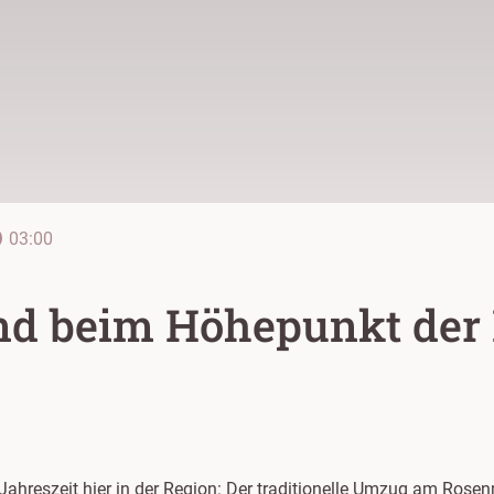
line
03:00
nd beim Höhepunkt der 
 Jahreszeit hier in der Region: Der traditionelle Umzug am Ro