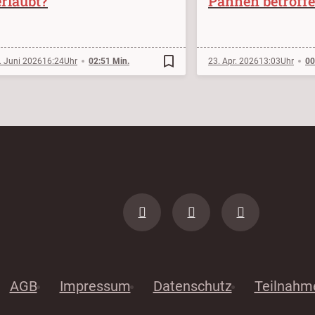
erlaubt?
Pannen betroff
bookmark_border
. Juni 2026
16:24
02:51 Min.
23. Apr. 2026
13:03
00
AGB
Impressum
Datenschutz
Teilnahm