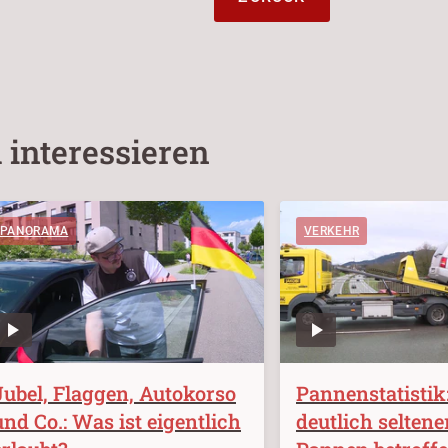
 interessieren
PANORAMA
VERKEHR
Jubel, Flaggen, Autokorso
Pannenstatistik
und Co.: Was ist eigentlich
deutlich seltene