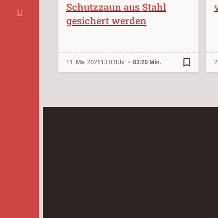
Schutzzaun aus Stahl
gesichert werden
bookmark_border
11. Mai 2026
13:03
03:20 Min.
2