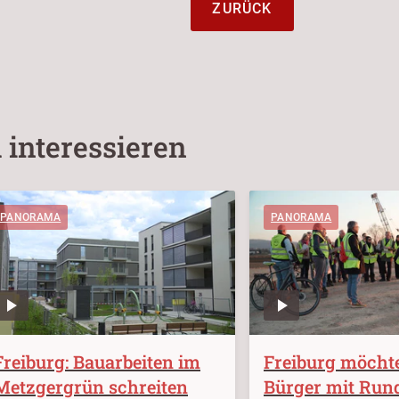
ZURÜCK
 interessieren
PANORAMA
PANORAMA
Freiburg: Bauarbeiten im
Freiburg möchte
Metzgergrün schreiten
Bürger mit Ru