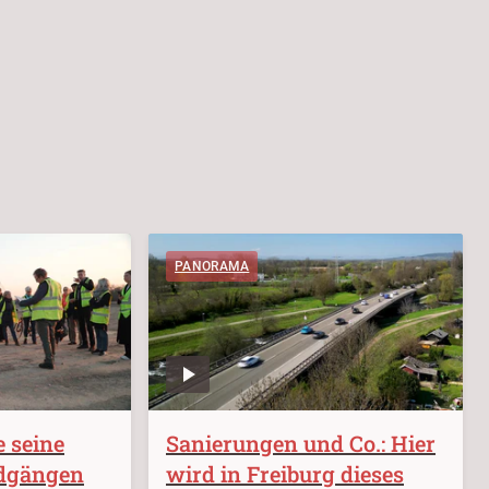
PANORAMA
 seine
Sanierungen und Co.: Hier
ndgängen
wird in Freiburg dieses