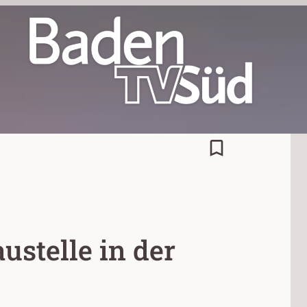
bookmark_border
stelle in der