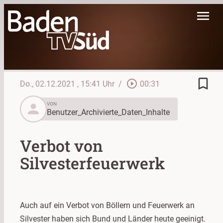
menu
bookmark_border
play_circle_outline
Do., 02.12.2021
, 15:41 Uhr
/
00:31
person
VON
Benutzer_Archivierte_Daten_Inhalte
Verbot von
Silvesterfeuerwerk
Auch auf ein Verbot von Böllern und Feuerwerk an
Silvester haben sich Bund und Länder heute geeinigt.