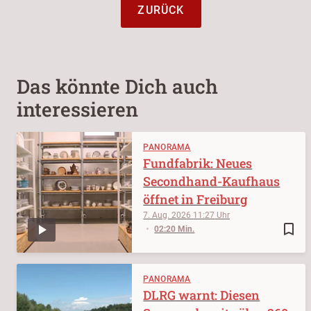
ZURÜCK
Das könnte Dich auch
interessieren
PANORAMA
Fundfabrik: Neues
Secondhand-Kaufhaus
öffnet in Freiburg
7. Aug. 2026
11:27
bookmark_border
02:20 Min.
PANORAMA
DLRG warnt: Diesen