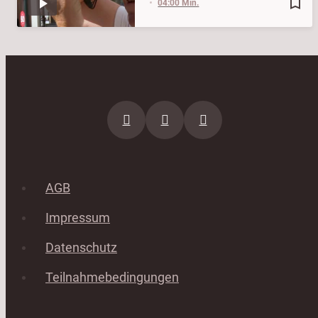
bookmark_border
04:00 Min.
AGB
Impressum
Datenschutz
Teilnahmebedingungen