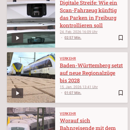
Digitale Streife: Wie ein
Scan-Fahrzeug künftig
das Parken in Freiburg
kontrollieren soll
24. Feb. 2026
16:09
bookmark_border
02:57 Min.
VERKEHR
Baden-Württemberg setzt
auf neue Regionalzüge
bis 2028
15. Jan. 2026
13:41
bookmark_border
01:07 Min.
VERKEHR
Worauf sich
Bahnreisende mit dem