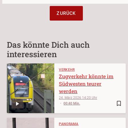
ZURÜCK
Das könnte Dich auch
interessieren
VERKEHR
Zugverkehr könnte im
Südwesten teurer
werden
24. März 2026
14:20
bookmark_border
00:40 Min.
PANORAMA