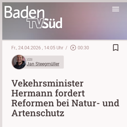
menu
bookmark_border
play_circle_outline
Fr., 24.04.2026
, 14:05 Uhr
/
00:30
VON
Jan Steegmüller
Vekehrsminister
Hermann fordert
Reformen bei Natur- und
Artenschutz