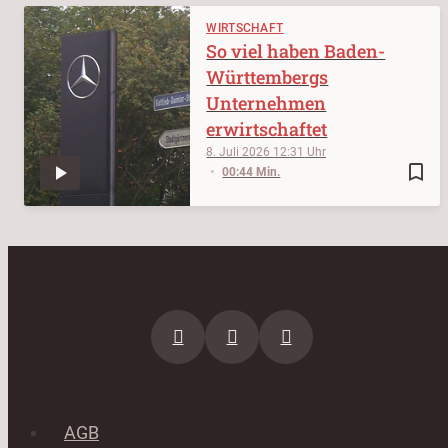
WIRTSCHAFT
So viel haben Baden-
Württembergs
Unternehmen
erwirtschaftet
8. Juli 2026
12:31
bookmark_border
00:44 Min.
AGB