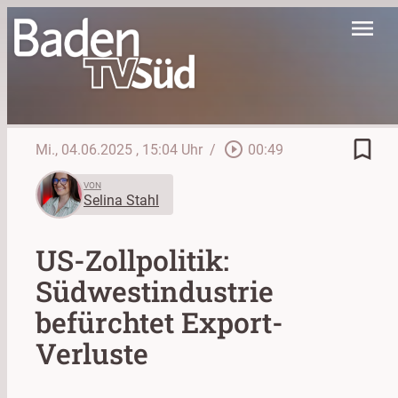
menu
bookmark_border
play_circle_outline
Mi., 04.06.2025
, 15:04 Uhr
/
00:49
VON
Selina Stahl
US-Zollpolitik:
Südwestindustrie
befürchtet Export-
Verluste