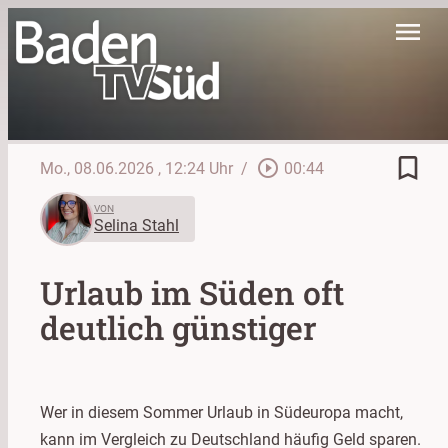
menu
bookmark_border
play_circle_outline
Mo., 08.06.2026
, 12:24 Uhr
/
00:44
VON
Selina Stahl
Urlaub im Süden oft
deutlich günstiger
Wer in diesem Sommer Urlaub in Südeuropa macht,
kann im Vergleich zu Deutschland häufig Geld sparen.