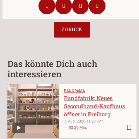
ZURÜCK
Das könnte Dich auch
interessieren
PANORAMA
Fundfabrik: Neues
Secondhand-Kaufhaus
öffnet in Freiburg
7. Aug. 2026
11:27
bookmark_border
02:20 Min.