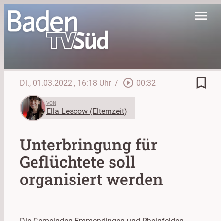
menu
bookmark_border
play_circle_outline
Di., 01.03.2022
, 16:18 Uhr
/
00:32
VON
Ella Lescow (Elternzeit)
Unterbringung für
Geflüchtete soll
organisiert werden
Die Gemeinden Emmendingen und Rheinfelden