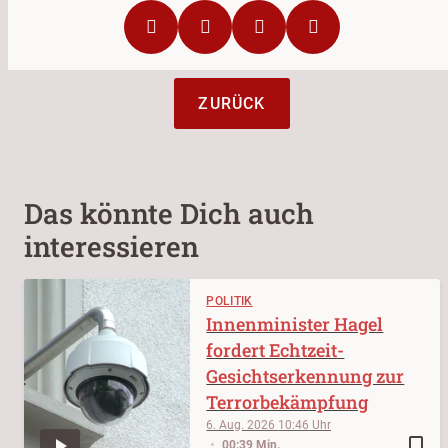
ZURÜCK
Das könnte Dich auch
interessieren
POLITIK
Innenminister Hagel
fordert Echtzeit-
Gesichtserkennung zur
Terrorbekämpfung
6. Aug. 2026
10:46
bookmark_border
00:39 Min.