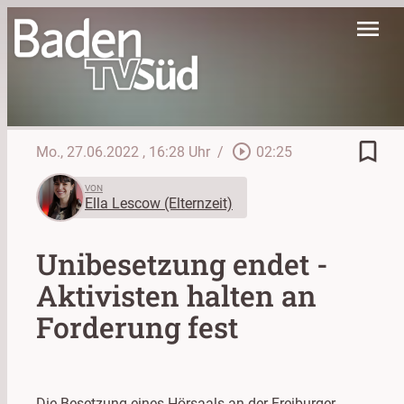
menu
bookmark_border
play_circle_outline
Mo., 27.06.2022
, 16:28 Uhr
/
02:25
VON
Ella Lescow (Elternzeit)
Unibesetzung endet -
Aktivisten halten an
Forderung fest
Die Besetzung eines Hörsaals an der Freiburger