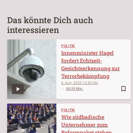
Das könnte Dich auch
interessieren
POLITIK
Innenminister Hagel
fordert Echtzeit-
Gesichtserkennung zur
Terrorbekämpfung
6. Aug. 2026
10:46
bookmark_border
00:39 Min.
POLITIK
Wie südbadische
Unternehmer zum
Reformpaket stehen