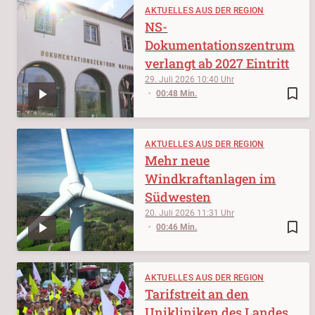
AKTUELLES AUS DER REGION
NS-
Dokumentationszentrum
verlangt ab 2027 Eintritt
29. Juli 2026
10:40
bookmark_border
00:48 Min.
AKTUELLES AUS DER REGION
Mehr neue
Windkraftanlagen im
Südwesten
20. Juli 2026
11:31
bookmark_border
00:46 Min.
AKTUELLES AUS DER REGION
Tarifstreit an den
Unikliniken des Landes