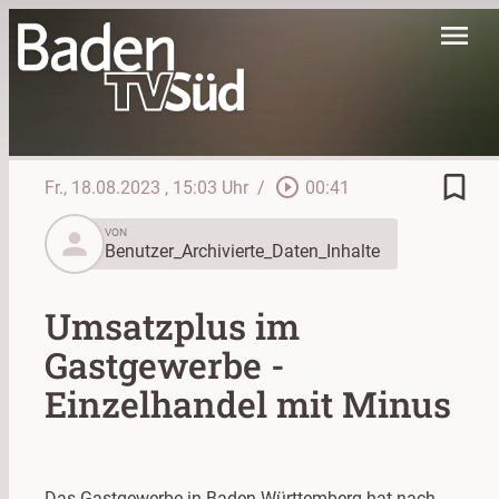
menu
bookmark_border
play_circle_outline
Fr., 18.08.2023
, 15:03 Uhr
/
00:41
person
VON
Benutzer_Archivierte_Daten_Inhalte
Umsatzplus im
Gastgewerbe -
Einzelhandel mit Minus
Das Gastgewerbe in Baden-Württemberg hat nach