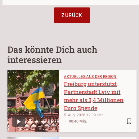
ZURÜCK
Das könnte Dich auch
interessieren
AKTUELLES AUS DER REGION
Freiburg unterstützt
Partnerstadt Lviv mit
mehr als 3,4 Millionen
Euro Spende
5. Aug. 2026
12:39
bookmark_border
00:40 Min.