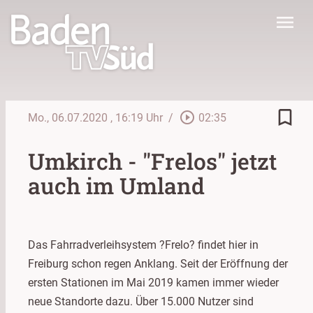
menu
bookmark_border
play_circle_outline
Mo., 06.07.2020
, 16:19 Uhr
/
02:35
Umkirch - "Frelos" jetzt
auch im Umland
Das Fahrradverleihsystem ?Frelo? findet hier in
Freiburg schon regen Anklang. Seit der Eröffnung der
ersten Stationen im Mai 2019 kamen immer wieder
neue Standorte dazu. Über 15.000 Nutzer sind