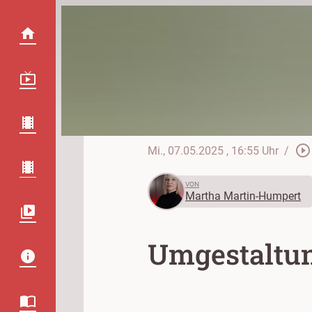
play_circle_outline
Mi., 07.05.2025
, 16:55 Uhr
/
VON
Martha Martin-Humpert
Umgestaltun