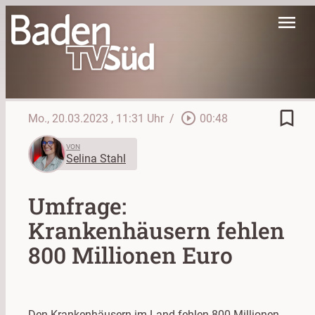
menu
bookmark_border
play_circle_outline
Mo., 20.03.2023
, 11:31 Uhr
/
00:48
VON
Selina Stahl
Umfrage:
Krankenhäusern fehlen
800 Millionen Euro
Den Krankenhäusern im Land fehlen 800 Millionen